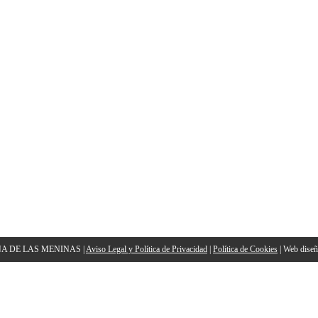
NA DE LAS MENINAS |
Aviso Legal y Política de Privacidad
|
Política de Cookies
| Web dise